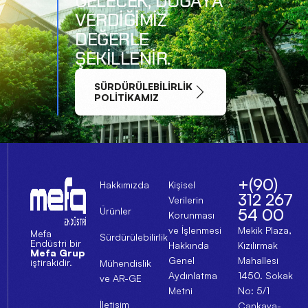
G
E
L
E
C
E
K
,
D
O
Ğ
A
Y
A
V
E
R
D
I
Ğ
I
M
I
Z
D
E
Ğ
E
R
L
E
Ş
E
K
I
L
L
E
N
I
R
.
SÜRDÜRÜLEBILIRLIK
POLITIKAMIZ
+(90)
Hakkımızda
Kişisel
312 267
Verilerin
Ürünler
54 00
Korunması
ve İşlenmesi
Mekik Plaza,
Mefa
Sürdürülebilirlik
Endüstri bir
Hakkında
Kızılırmak
Mefa Grup
Genel
Mahallesi
iştirakidir.
Mühendislik
Aydınlatma
1450. Sokak
ve AR-GE
Metni
No: 5/1
İletişim
Çankaya-