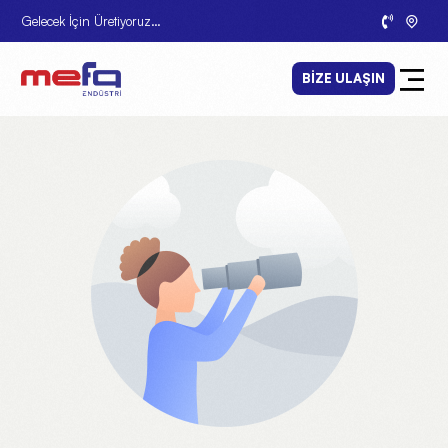
Gelecek İçin Üretiyoruz…
BIZE ULAŞIN