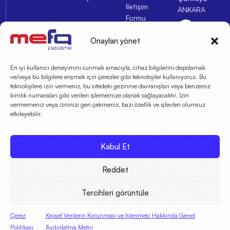
İletişim
ANKARA
Formu
Aydınlatma
Metni
Onayları yönet
Çerez
En iyi kullanıcı deneyimini sunmak amacıyla, cihaz bilgilerini depolamak
Politikası
ve/veya bu bilgilere erişmek için çerezler gibi teknolojiler kullanıyoruz. Bu
teknolojilere izin vermeniz, bu sitedeki gezinme davranışları veya benzersiz
KVKK Metni
kimlik numaraları gibi verileri işlememize olanak sağlayacaktır. İzin
vermemeniz veya izninizi geri çekmeniz, bazı özellik ve işlevleri olumsuz
KVKK
etkileyebilir.
Kapsamında
İlgili Kişi
Başvuru
Kabul Et
Formu
Reddet
Tercihleri görüntüle
© 2026 Mefa Endüstri
Çerez
Kişisel Verilerin Korunması ve İşlenmesi Hakkında Genel
Politikası
Aydınlatma Metni